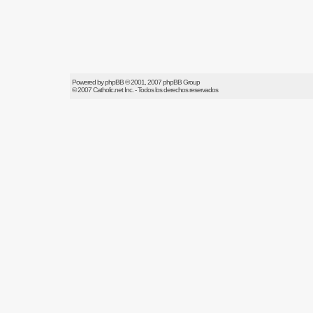
Powered by
phpBB
© 2001, 2007 phpBB Group
© 2007
Catholic.net
Inc. - Todos los derechos reservados