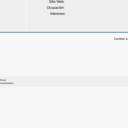
Sitio Web:
Ocupación:
Intereses:
Cambiar a
Group
os reservados