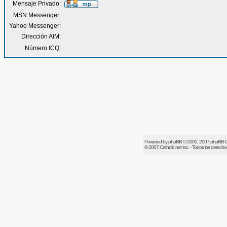
Mensaje Privado:
MSN Messenger:
Yahoo Messenger:
Dirección AIM:
Número ICQ:
Powered by
phpBB
© 2001, 2007 phpBB 
© 2007
Catholic.net
Inc. - Todos los derech