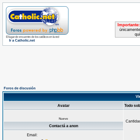
Importante:
únicamente
qu
El lugar de encuentro de los católicos en la red
Ir a Catholic.net
Foros de discusión
Vi
Avatar
Todo so
Nuevo
Cantida
Contactá a anon
Email: