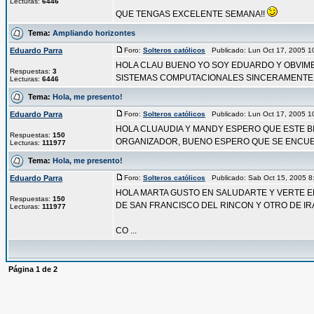
Lecturas:
6446
QUE TENGAS EXCELENTE SEMANA!!
Tema:
Ampliando horizontes
Eduardo Parra
Foro:
Solteros católicos
Publicado: Lun Oct 17, 2005 
HOLA CLAU BUENO YO SOY EDUARDO Y OBVIMEN
Respuestas:
3
SISTEMAS COMPUTACIONALES SINCERAMENTE B
Lecturas:
6446
Tema:
Hola, me presento!
Eduardo Parra
Foro:
Solteros católicos
Publicado: Lun Oct 17, 2005 
HOLA CLUAUDIA Y MANDY ESPERO QUE ESTE BI
Respuestas:
150
ORGANIZADOR, BUENO ESPERO QUE SE ENCUENT
Lecturas:
111977
Tema:
Hola, me presento!
Eduardo Parra
Foro:
Solteros católicos
Publicado: Sab Oct 15, 2005 
HOLA MARTA GUSTO EN SALUDARTE Y VERTE E
Respuestas:
150
DE SAN FRANCISCO DEL RINCON Y OTRO DE I
Lecturas:
111977
CO ...
Página
1
de
2