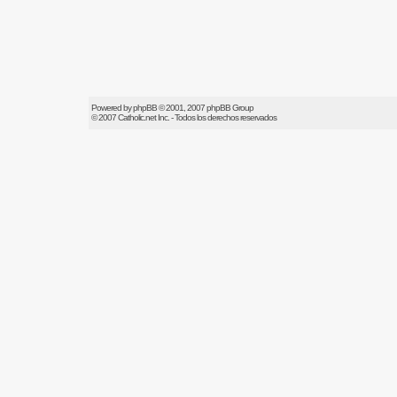
Powered by
phpBB
© 2001, 2007 phpBB Group
© 2007
Catholic.net
Inc. - Todos los derechos reservados