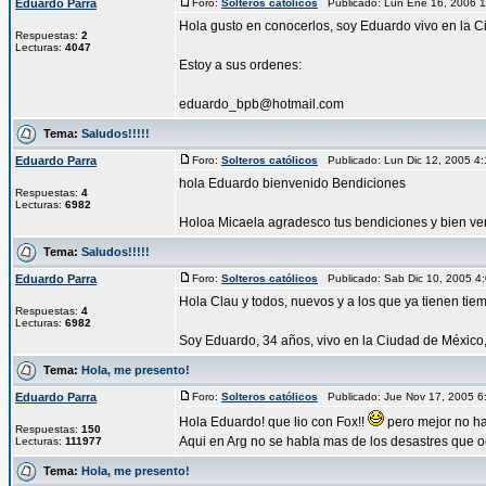
Eduardo Parra
Foro:
Solteros católicos
Publicado: Lun Ene 16, 2006 
Hola gusto en conocerlos, soy Eduardo vivo en la 
Respuestas:
2
Lecturas:
4047
Estoy a sus ordenes:
eduardo_bpb@hotmail.com
Tema:
Saludos!!!!!
Eduardo Parra
Foro:
Solteros católicos
Publicado: Lun Dic 12, 2005 4
hola Eduardo bienvenido Bendiciones
Respuestas:
4
Lecturas:
6982
Holoa Micaela agradesco tus bendiciones y bien ve
Tema:
Saludos!!!!!
Eduardo Parra
Foro:
Solteros católicos
Publicado: Sab Dic 10, 2005 
Hola Clau y todos, nuevos y a los que ya tienen tie
Respuestas:
4
Lecturas:
6982
Soy Eduardo, 34 años, vivo en la Ciudad de México,s
Tema:
Hola, me presento!
Eduardo Parra
Foro:
Solteros católicos
Publicado: Jue Nov 17, 2005 
Hola Eduardo! que lio con Fox!!
pero mejor no hab
Respuestas:
150
Aqui en Arg no se habla mas de los desastres que oc
Lecturas:
111977
Tema:
Hola, me presento!