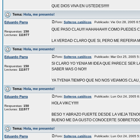
QUE DIOS VIVA EN USTEDES!!!!!!
Tema:
Hola, me presento!
Eduardo Parra
Foro:
Solteros católicos
Publicado: Vie Oct 28, 2005 6
QUE PASO CLAU!!! HAHAHAH!!! COMO PUEDES 
Respuestas:
150
Lecturas:
111977
LA VERDAD CLARO QUE SI, PERO ME REFERIA M
Tema:
Hola, me presento!
Eduardo Parra
Foro:
Solteros católicos
Publicado: Mar Oct 25, 2005 
SI CLARO YO YENIA MI IDEA QUE PARECE SER 
Respuestas:
150
SABER MAS O NO!!!
Lecturas:
111977
YA TYENIA TIEMPO QUE NO NOS VEIAMOS CLAU, 
Tema:
Hola, me presento!
Eduardo Parra
Foro:
Solteros católicos
Publicado: Lun Oct 24, 2005 
HOLA VIKCY!!!!!
Respuestas:
150
Lecturas:
111977
BESO Y ABRAZO FUERTE DESDE LA VIEJA TENOC
BUENO ME DA GUSTO CONOCERTE SOBRETODO P
Tema:
Hola, me presento!
Eduardo Parra
Foro:
Solteros católicos
Publicado: Lun Oct 24, 2005 