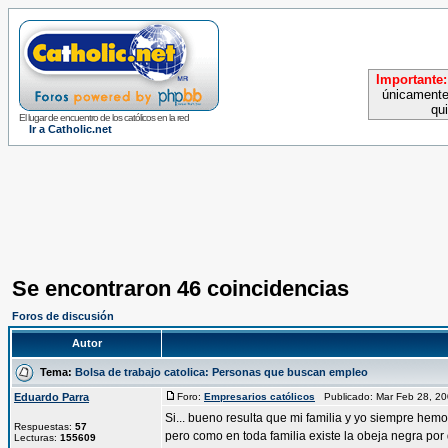
Importante:
únicamente
qu
El lugar de encuentro de los católicos en la red
Ir a Catholic.net
Se encontraron 46 coincidencias
Foros de discusión
Autor
Tema:
Bolsa de trabajo catolica: Personas que buscan empleo
Eduardo Parra
Foro:
Empresarios católicos
Publicado: Mar Feb 28, 2
Si... bueno resulta que mi familia y yo siempre hem
Respuestas:
57
pero como en toda familia existe la obeja negra por d
Lecturas:
155609