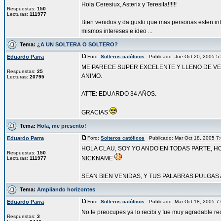
Hola Ceresiux, Asterix y Teresita!!!!!!
Respuestas:
150
Lecturas:
111977
Bien venidos y da gusto que mas personas esten in
mismos intereses e ideo ...
Tema:
¿A UN SOLTERA O SOLTERO?
Eduardo Parra
Foro:
Solteros católicos
Publicado: Jue Oct 20, 2005 
ME PARECE SUPER EXCELENTE Y LLENO DE VE
Respuestas:
25
ANIMO.
Lecturas:
20795
ATTE: EDUARDO 34 AÑOS.
GRACIAS
Tema:
Hola, me presento!
Eduardo Parra
Foro:
Solteros católicos
Publicado: Mar Oct 18, 2005 
HOLA CLAU, SOY YO ANDO EN TODAS PARTE, H
Respuestas:
150
NICKNAME
Lecturas:
111977
SEAN BIEN VENIDAS, Y TUS PALABRAS PULGAS A
Tema:
Ampliando horizontes
Eduardo Parra
Foro:
Solteros católicos
Publicado: Mar Oct 18, 2005 
No te preocupes ya lo recibi y fue muy agradable reci
Respuestas:
3