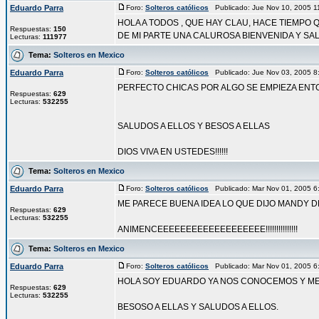
Eduardo Parra
Foro:
Solteros católicos
Publicado: Jue Nov 10, 2005 
HOLA A TODOS , QUE HAY CLAU, HACE TIEMPO
Respuestas:
150
DE MI PARTE UNA CALUROSA BIENVENIDA Y SAL
Lecturas:
111977
Tema:
Solteros en Mexico
Eduardo Parra
Foro:
Solteros católicos
Publicado: Jue Nov 03, 2005 
PERFECTO CHICAS POR ALGO SE EMPIEZA ENT
Respuestas:
629
Lecturas:
532255
SALUDOS A ELLOS Y BESOS A ELLAS
DIOS VIVA EN USTEDES!!!!!!
Tema:
Solteros en Mexico
Eduardo Parra
Foro:
Solteros católicos
Publicado: Mar Nov 01, 2005 
ME PARECE BUENA IDEA LO QUE DIJO MANDY D
Respuestas:
629
Lecturas:
532255
ANIMENCEEEEEEEEEEEEEEEEEEE!!!!!!!!!!!!!!!
Tema:
Solteros en Mexico
Eduardo Parra
Foro:
Solteros católicos
Publicado: Mar Nov 01, 2005 
HOLA SOY EDUARDO YA NOS CONOCEMOS Y ME A
Respuestas:
629
Lecturas:
532255
BESOSO A ELLAS Y SALUDOS A ELLOS.