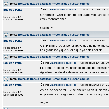
Tema:
Bolsa de trabajo catolica: Personas que buscan empleo
Eduardo Parra
Foro:
Empresarios católicos
Publicado: Sab Feb 25, 2
OK!! gracias Oskr, lo tendre preparado y le dare se
Respuestas:
57
estoy monitoreando.
Lecturas:
155609
Gracias!!!
Tema:
Bolsa de trabajo catolica: Personas que buscan empleo
Eduardo Parra
Foro:
Empresarios católicos
Publicado: Lun Feb 20, 2
OSKR!!! mil gracias por el tip, ya que no he tenido s
Respuestas:
57
llo agradesco y que bueno que ya estas del otr ...
Lecturas:
155609
Tema:
Bolsa de trabajo catolica: Personas que buscan empleo
Eduardo Parra
Foro:
Empresarios católicos
Publicado: Mie Ene 25, 2
Excelente articuolo ya habia leido algo por el estil
Respuestas:
57
Agradesco el detalle de estar en contacto es bueno .
Lecturas:
155609
Tema:
Bolsa de trabajo catolica: Personas que buscan empleo
Eduardo Parra
Foro:
Empresarios católicos
Publicado: Mar Ene 24, 2
Asi es, de hecho mi C.V. se encuentra en Bumeran 
Respuestas:
57
emprezas, estoy agotando todos los recursos y cont
Lecturas:
155609
Yo cre ...