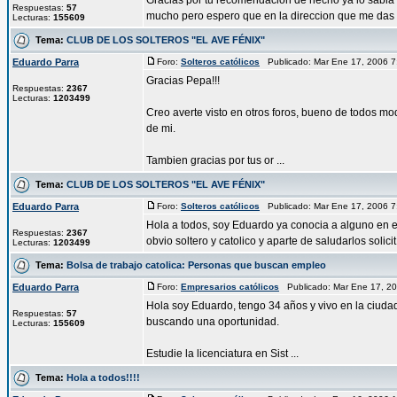
Gracias por tu recomendacion de hecho ya lo sabia
Respuestas:
57
mucho pero espero que en la direccion que me das e
Lecturas:
155609
Tema:
CLUB DE LOS SOLTEROS "EL AVE FÉNIX"
Eduardo Parra
Foro:
Solteros católicos
Publicado: Mar Ene 17, 2006 
Gracias Pepa!!!
Respuestas:
2367
Lecturas:
1203499
Creo averte visto en otros foros, bueno de todos mo
de mi.
Tambien gracias por tus or ...
Tema:
CLUB DE LOS SOLTEROS "EL AVE FÉNIX"
Eduardo Parra
Foro:
Solteros católicos
Publicado: Mar Ene 17, 2006 
Hola a todos, soy Eduardo ya conocia a alguno en el
Respuestas:
2367
obvio soltero y catolico y aparte de saludarlos solicit 
Lecturas:
1203499
Tema:
Bolsa de trabajo catolica: Personas que buscan empleo
Eduardo Parra
Foro:
Empresarios católicos
Publicado: Mar Ene 17, 2
Hola soy Eduardo, tengo 34 años y vivo en la ciud
Respuestas:
57
buscando una oportunidad.
Lecturas:
155609
Estudie la licenciatura en Sist ...
Tema:
Hola a todos!!!!