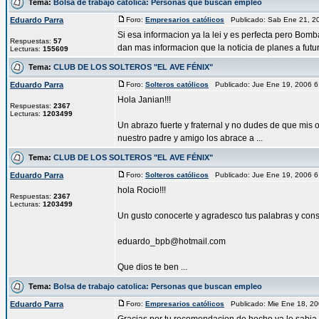
Tema:
Bolsa de trabajo catolica: Personas que buscan empleo
Eduardo Parra
Foro:
Empresarios católicos
Publicado: Sab Ene 21, 2
Si esa informacion ya la lei y es perfecta pero Bomb
Respuestas:
57
dan mas informacion que la noticia de planes a futur 
Lecturas:
155609
Tema:
CLUB DE LOS SOLTEROS "EL AVE FÉNIX"
Eduardo Parra
Foro:
Solteros católicos
Publicado: Jue Ene 19, 2006 
Hola Janian!!!
Respuestas:
2367
Lecturas:
1203499
Un abrazo fuerte y fraternal y no dudes de que mis o
nuestro padre y amigo los abrace a ...
Tema:
CLUB DE LOS SOLTEROS "EL AVE FÉNIX"
Eduardo Parra
Foro:
Solteros católicos
Publicado: Jue Ene 19, 2006 
hola Rocio!!!
Respuestas:
2367
Lecturas:
1203499
Un gusto conocerte y agradesco tus palabras y conse
eduardo_bpb@hotmail.com
Que dios te ben ...
Tema:
Bolsa de trabajo catolica: Personas que buscan empleo
Eduardo Parra
Foro:
Empresarios católicos
Publicado: Mie Ene 18, 2