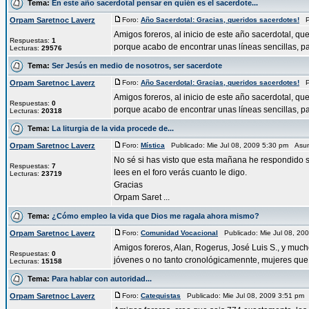
Tema:
En este año sacerdotal pensar en quién es el sacerdote...
Orpam Saretnoc Laverz
Foro:
Año Sacerdotal: Gracias, queridos sacerdotes!
Pu
Amigos foreros, al inicio de este año sacerdotal, 
Respuestas:
1
porque acabo de encontrar unas líneas sencillas, par
Lecturas:
29576
Tema:
Ser Jesús en medio de nosotros, ser sacerdote
Orpam Saretnoc Laverz
Foro:
Año Sacerdotal: Gracias, queridos sacerdotes!
Pu
Amigos foreros, al inicio de este año sacerdotal, 
Respuestas:
0
porque acabo de encontrar unas líneas sencillas, par
Lecturas:
20318
Tema:
La liturgia de la vida procede de...
Orpam Saretnoc Laverz
Foro:
Mística
Publicado: Mie Jul 08, 2009 5:30 pm Asu
No sé si has visto que esta mañana he respondido s
Respuestas:
7
lees en el foro verás cuanto le digo.
Lecturas:
23719
Gracias
Orpam Saret ...
Tema:
¿Cómo empleo la vida que Dios me ragala ahora mismo?
Orpam Saretnoc Laverz
Foro:
Comunidad Vocacional
Publicado: Mie Jul 08, 20
Amigos foreros, Alan, Rogerus, José Luis S., y mucho
Respuestas:
0
jóvenes o no tanto cronológicamennte, mujeres que 
Lecturas:
15158
Tema:
Para hablar con autoridad...
Orpam Saretnoc Laverz
Foro:
Catequistas
Publicado: Mie Jul 08, 2009 3:51 pm