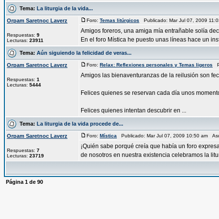
Tema:
La liturgia de la vida...
Orpam Saretnoc Laverz
Foro:
Temas litúrgicos
Publicado: Mar Jul 07, 2009 11
Amigos foreros, una amiga mía entrañable solía dec
Respuestas:
9
En el foro Mística he puesto unas líneas hace un inst
Lecturas:
23911
Tema:
Aún siguiendo la felicidad de veras...
Orpam Saretnoc Laverz
Foro:
Relax: Reflexiones personales y Temas ligeros
Pu
Amigos las bienaventuranzas de la reilusión son fe
Respuestas:
1
Lecturas:
5444
Felices quienes se reservan cada día unos momento
Felices quienes intentan descubrir en ...
Tema:
La liturgia de la vida procede de...
Orpam Saretnoc Laverz
Foro:
Mística
Publicado: Mar Jul 07, 2009 10:50 am As
¡Quién sabe porqué creía que había un foro expresa
Respuestas:
7
de nosotros en nuestra existencia celebramos la liturg
Lecturas:
23719
Página
1
de
90