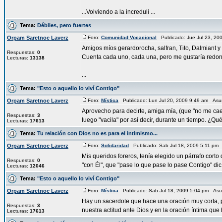
...Volviendo a la increduli ...
Tema:
Débiles, pero fuertes
Orpam Saretnoc Laverz
Foro:
Comunidad Vocacional
Publicado: Jue Jul 23, 2
Amigos míos gerardorocha, salfran, Tito, Dalmiant 
Respuestas:
0
Cuenta cada uno, cada una, pero me gustaría redon
Lecturas:
13138
...
Tema:
"Esto o aquello lo viví Contigo"
Orpam Saretnoc Laverz
Foro:
Mística
Publicado: Lun Jul 20, 2009 9:49 am Asu
Aprovecho para decirte, amiga mía, (que "no me cae
Respuestas:
3
luego "vacila" por así decir, durante un tiempo. ¿Qué
Lecturas:
17613
Tema:
Tu relación con Dios no es para el intimismo...
Orpam Saretnoc Laverz
Foro:
Solidaridad
Publicado: Sab Jul 18, 2009 5:11 pm
Mis queridos foreros, tenía elegido un párrafo corto
Respuestas:
0
"con Él", que "pase lo que pase lo pase Contigo" dic 
Lecturas:
12046
Tema:
"Esto o aquello lo viví Contigo"
Orpam Saretnoc Laverz
Foro:
Mística
Publicado: Sab Jul 18, 2009 5:04 pm Asu
Hay un sacerdote que hace una oración muy corta, 
Respuestas:
3
nuestra actitud ante Dios y en la oración íntima que 
Lecturas:
17613