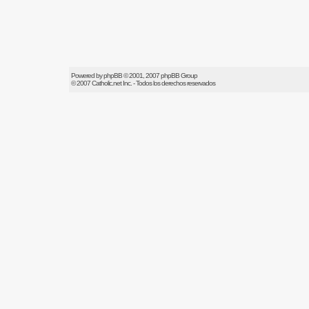
Powered by
phpBB
© 2001, 2007 phpBB Group
© 2007
Catholic.net
Inc. - Todos los derechos reservados