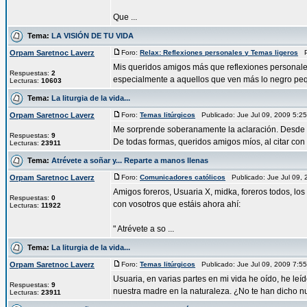
Que ...
Tema:
LA VISIÓN DE TU VIDA
Orpam Saretnoc Laverz
Foro:
Relax: Reflexiones personales y Temas ligeros
Pu
Mis queridos amigos más que reflexiones personales
Respuestas:
2
especialmente a aquellos que ven más lo negro peq
Lecturas:
10603
Tema:
La liturgia de la vida...
Orpam Saretnoc Laverz
Foro:
Temas litúrgicos
Publicado: Jue Jul 09, 2009 5:
Me sorprende soberanamente la aclaración. Desde 
Respuestas:
9
De todas formas, queridos amigos míos, al citar con
Lecturas:
23911
Tema:
Atrévete a soñar y... Reparte a manos llenas
Orpam Saretnoc Laverz
Foro:
Comunicadores católicos
Publicado: Jue Jul 09,
Amigos foreros, Usuaria X, midka, foreros todos, lo
Respuestas:
0
con vosotros que estáis ahora ahí:
Lecturas:
11922
" Atrévete a so ...
Tema:
La liturgia de la vida...
Orpam Saretnoc Laverz
Foro:
Temas litúrgicos
Publicado: Jue Jul 09, 2009 7:
Usuaria, en varias partes en mi vida he oído, he leí
Respuestas:
9
nuestra madre en la naturaleza. ¿No te han dicho nu
Lecturas:
23911