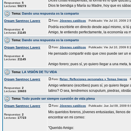
Dices cosas estupendas, la forma es lo que quizás 
Respuestas:
5
Dios te bendiga y María su Madre, hoy que es sábad
Lecturas:
50273
Tema:
Dando una respuesta os la comparto
Orpam Saretnoc Laverz
Foro:
Jóvenes católicos
Publicado: Vie Jul 10, 2009 2
Podría escribirte en directo desde aquí mismo, si t
Respuestas:
4
Amigo, te entiendo perfectamente, la economía va ma
Lecturas:
21145
Tema:
Dando una respuesta os la comparto
Orpam Saretnoc Laverz
Foro:
Jóvenes católicos
Publicado: Vie Jul 10, 2009 8
He pensado compartir esto que creo puede ser un e
Respuestas:
4
Lecturas:
21145
Amigo forero; pues sí, yo quiero llegar a una meta, t
Tema:
LA VISIÓN DE TU VIDA
Orpam Saretnoc Laverz
Foro:
Relax: Reflexiones personales y Temas ligeros
Pu
Amigo veterano (escribes) pues sí, yo quiero llegar 
Respuestas:
2
latino? O sea, tendremos scrupulum, piedras, obstácu
Lecturas:
10603
Tema:
Todo puede ser siempre cuestión de vida plena
Orpam Saretnoc Laverz
Foro:
Jóvenes católicos
Publicado: Jue Jul 09, 2009 6
Mis queridos foreros, jóvenes entusiastas, llenos d
Respuestas:
2
encontrar en mi correo:
Lecturas:
17723
"Querido Amigo: