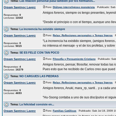
Tema:
Las relación personal pasa también por los hermanos...
Orpam Saretnoc Laverz
Foro:
Diálogo interreligioso monoteista
Publicado: Sab 
Amigos foreros, siempre os tengo presentes, leyendo
Respuestas:
0
Lecturas:
11642
"Desde el principio o con el tiempo, aunque uno lle
Tema:
La increencia ha existido siempre
Orpam Saretnoc Laverz
Foro:
Relax: Reflexiones personales y Temas ligeros
Pu
"La increencia ha existido siempre, (amigos forero
Respuestas:
0
no interesa el mensaje -y el de los profetas, y sobre t
Lecturas:
5015
Tema:
SE ES FELIZ CON TAN POCO
Orpam Saretnoc Laverz
Foro:
Filosofía y Pensamiento Cristiano
Publicado: Sab
Amigos foreros, pensar, filosofar, renovar todas las
Respuestas:
4
Pues esto que he recibido de Carlos creo que pued .
Lecturas:
16279
Tema:
NO CARGUES LAS PIEDRAS
Orpam Saretnoc Laverz
Foro:
Relax: Reflexiones personales y Temas ligeros
Pu
Amigos foreros, Anuki, mara_rp, santi... y a cada uno
Respuestas:
0
Lecturas:
4693
"Hu-Ssong contaba a uno de sus discípulos el siguie
Tema:
La felicidad consiste en...
Orpam Saretnoc Laverz
Foro:
Familias Católicas
Publicado: Sab Jul 18, 2009 