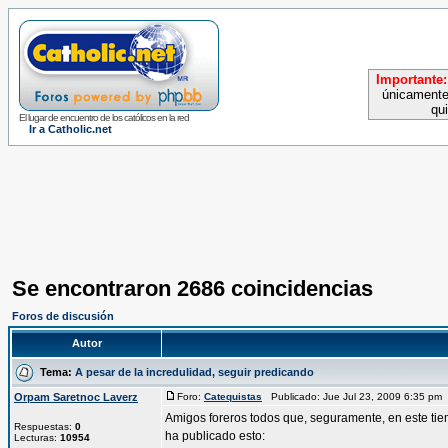
Importante:
únicamente
qu
El lugar de encuentro de los católicos en la red
Ir a Catholic.net
Se encontraron 2686 coincidencias
Foros de discusión
Autor
Tema:
A pesar de la incredulidad, seguir predicando
Orpam Saretnoc Laverz
Foro:
Catequistas
Publicado: Jue Jul 23, 2009 6:35 pm
Amigos foreros todos que, seguramente, en este tiemp
Respuestas:
0
ha publicado esto:
Lecturas:
10954