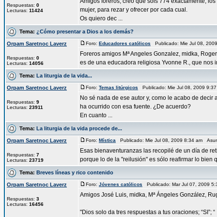
Amigos foreros, creo que sois 774 exactamente, los
Respuestas:
0
mujer, para rezar y ofrecer por cada cual.
Lecturas:
11424
Os quiero dec ...
Tema:
¿Cómo presentar a Dios a los demás?
Orpam Saretnoc Laverz
Foro:
Educadores católicos
Publicado: Mie Jul 08, 20
Foreros amigos Mª Angeles Gonzalez, midka, Rogeru
Respuestas:
0
es de una educadora religiosa Yvonne R., que nos inv
Lecturas:
14056
Tema:
La liturgia de la vida...
Orpam Saretnoc Laverz
Foro:
Temas litúrgicos
Publicado: Mie Jul 08, 2009 9:
No sé nada de ese autor y, como le acabo de decir a
Respuestas:
9
ha ocurrido con esa fuente. ¿De acuerdo?
Lecturas:
23911
En cuanto ...
Tema:
La liturgia de la vida procede de...
Orpam Saretnoc Laverz
Foro:
Mística
Publicado: Mie Jul 08, 2009 8:34 am Asu
Esas bienaventuranzas las recopilé de un día de reti
Respuestas:
7
porque lo de la "reilusión" es sólo reafirmar lo bien q
Lecturas:
23719
Tema:
Breves líneas y rico contenido
Orpam Saretnoc Laverz
Foro:
Jóvenes católicos
Publicado: Mar Jul 07, 2009 5
Amigos José Luis, midka, Mª Ángeles González, Rug
Respuestas:
3
Lecturas:
16456
"Dios solo da tres respuestas a tus oraciones; “SI”; “ .