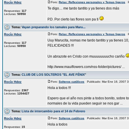
Rocío Hdez
Foro:
Relax: Reflexiones personales y Temas ligeros
Pu
Te digo.... me tardo tantito y ya tienes dos más
Respuestas:
117
Lecturas:
50950
P.D. Por cierto las flores son pa ti
Tema:
Vayan preparando los tamales para Maru...
Rocío Hdez
Foro:
Relax: Reflexiones personales y Temas ligeros
Pu
Uuy Marucita, nomas me tardo tantito y ya tienes 10,
Respuestas:
117
FELICIDADES !!!
Lecturas:
50950
Un abrazote en Cristo con muuuuuuuucho cariño
http://www.mauiflowers.com/nss-folder/pictures/ ...
Tema:
CLUB DE LOS SOLTEROS "EL AVE FÉNIX"
Rocío Hdez
Foro:
Solteros católicos
Publicado: Mar Ene 16, 2007 
Hola a todos !!!
Respuestas:
2367
Lecturas:
1204427
Espero que el año nos pinte a todos bonito, sobre 
normales de la vida pueden seguir se nos gar ...
Tema:
Lista de intercambio para el 14 de Febrero
Rocío Hdez
Foro:
Solteros católicos
Publicado: Mar Ene 16, 2007 
Hola a todos
Respuestas:
15