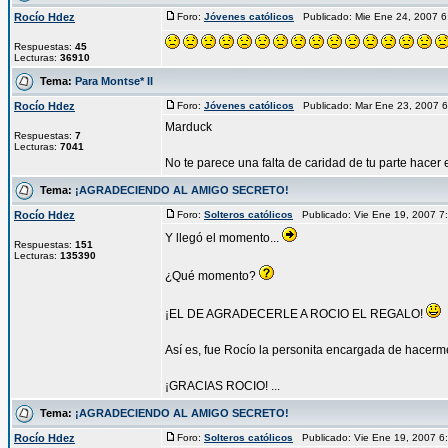
Rocío Hdez
Foro:
Jóvenes católicos
Publicado: Mie Ene 24, 2007 
Respuestas:
45
Lecturas:
36910
Tema:
Para Montse* II
Rocío Hdez
Foro:
Jóvenes católicos
Publicado: Mar Ene 23, 2007 
Marduck
Respuestas:
7
Lecturas:
7041
No te parece una falta de caridad de tu parte hacer 
Tema:
¡AGRADECIENDO AL AMIGO SECRETO!
Rocío Hdez
Foro:
Solteros católicos
Publicado: Vie Ene 19, 2007 
Y llegó el momento...
Respuestas:
151
Lecturas:
135390
¿Qué momento?
¡EL DE AGRADECERLE A ROCIO EL REGALO!
Así es, fue Rocío la personita encargada de hacerme
¡GRACIAS ROCIO! ...
Tema:
¡AGRADECIENDO AL AMIGO SECRETO!
Rocío Hdez
Foro:
Solteros católicos
Publicado: Vie Ene 19, 2007 