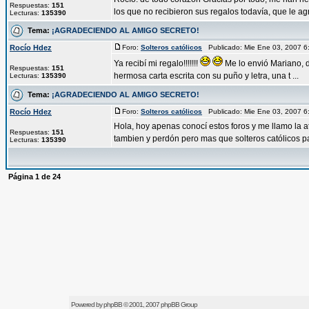
Respuestas:
151
los que no recibieron sus regalos todavía, que le agr 
Lecturas:
135390
Tema:
¡AGRADECIENDO AL AMIGO SECRETO!
Rocío Hdez
Foro:
Solteros católicos
Publicado: Mie Ene 03, 2007 
Ya recibí mi regalo!!!!!!!
Me lo envió Mariano, de
Respuestas:
151
hermosa carta escrita con su puño y letra, una t ...
Lecturas:
135390
Tema:
¡AGRADECIENDO AL AMIGO SECRETO!
Rocío Hdez
Foro:
Solteros católicos
Publicado: Mie Ene 03, 2007 
Hola, hoy apenas conocí estos foros y me llamo la a
Respuestas:
151
tambien y perdón pero mas que solteros católicos par
Lecturas:
135390
Página
1
de
24
Powered by
phpBB
© 2001, 2007 phpBB Group