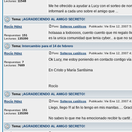
Lecturas:
11548
Me he ofrecido a ayudar a Lucy con el sorteo de no
informaré a cada uno sobre el amigo que ...
Tema:
¡AGRADECIENDO AL AMIGO SECRETO!
Rocío Hdez
Foro:
Solteros católicos
Publicado: Vie Ene 12, 2007 
holaaaa a todoooos, cuento cuento que mi regalo l
Respuestas:
151
es la unica comunidad que tenia cyber... a que no sa
Lecturas:
135390
Tema:
Intercambio para el 14 de febrero
Rocío Hdez
Foro:
Solteros católicos
Publicado: Vie Ene 12, 2007 
Ok Lucy, me estoy poniendo en contacto contigo vía
Respuestas:
7
Lecturas:
7689
En Cristo y María Santísima
Rocío
Tema:
¡AGRADECIENDO AL AMIGO SECRETO!
Rocío Hdez
Foro:
Solteros católicos
Publicado: Vie Ene 12, 2007 
Llego, llego !!! al fin lo tengo en mis manitas..... G
Respuestas:
151
Lecturas:
135390
No sabes lo que me ha emocionado recibir tu cartit ..
Tema:
¡AGRADECIENDO AL AMIGO SECRETO!