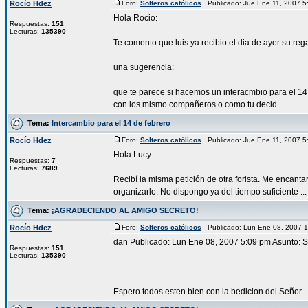
Rocío Hdez
Foro:
Solteros católicos
Publicado: Jue Ene 11, 2007 
Hola Rocio:
Respuestas:
151
Lecturas:
135390
Te comento que luis ya recibio el dia de ayer su rega
una sugerencia:
que te parece si hacemos un interacmbio para el 14
con los mismo compañeros o como tu decid ...
Tema:
Intercambio para el 14 de febrero
Rocío Hdez
Foro:
Solteros católicos
Publicado: Jue Ene 11, 2007 
Hola Lucy
Respuestas:
7
Lecturas:
7689
Recibí la misma petición de otra forista. Me encan
organizarlo. No dispongo ya del tiempo suficiente ...
Tema:
¡AGRADECIENDO AL AMIGO SECRETO!
Rocío Hdez
Foro:
Solteros católicos
Publicado: Lun Ene 08, 2007 
dan Publicado: Lun Ene 08, 2007 5:09 pm Asunto: S
Respuestas:
151
Lecturas:
135390
----------------------------------------------------------------------
Espero todos esten bien con la bedicion del Señor. ..