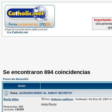
Importante:
únicamente
qu
El lugar de encuentro de los católicos en la red
Ir a Catholic.net
Se encontraron 694 coincidencias
Foros de discusión
Autor
Tema:
¡AGRADECIENDO AL AMIGO SECRETO!
Rocío Hdez
Foro:
Solteros católicos
Publicado: Vie Ene 26, 2007 
Hola Rocio
Respuestas:
151
Lecturas:
135390