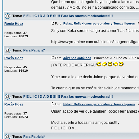
Que bueno que mi regalo haya llegado a las manos c
demás) , y MORLI no se ha comunicado conmigo, ...
Tema:
F E L I C I D A D E S!!!! Para las nuevas moderadoras!!!
Rocío Hdez
Foro:
Relax: Reflexiones personales y Temas ligeros
Pu
Síii y con Keka seremos algo así como "Las 4 fantast
Respuestas:
37
Lecturas:
18673
http://www.yo-anime.com.ar/historias/imagenes/ligadel
Tema:
Para Patricia*
Rocío Hdez
Foro:
Jóvenes católicos
Publicado: Jue Ene 25, 2007 
¡YA TE PUDE VER ERIKA!
Respuestas:
45
Lecturas:
36910
Y me uno a lo que decia Jaime porque de verdad ere
Te cuento que ya se creó tu fans club, de momento ti
Tema:
F E L I C I D A D E S!!!! Para las nuevas moderadoras!!!
Rocío Hdez
Foro:
Relax: Reflexiones personales y Temas ligeros
Pu
Oigan acabo de ver que tambien Rocio Hernandez es
Respuestas:
37
Lecturas:
18673
Mucha suerte a todas mis amigochas!!! y
F E L I C I D A ...
Tema:
Para Patricia*