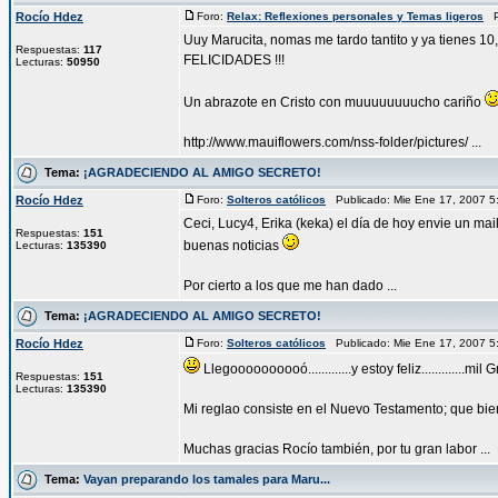
Rocío Hdez
Foro:
Relax: Reflexiones personales y Temas ligeros
Pu
Uuy Marucita, nomas me tardo tantito y ya tienes 10,
Respuestas:
117
FELICIDADES !!!
Lecturas:
50950
Un abrazote en Cristo con muuuuuuuucho cariño
http://www.mauiflowers.com/nss-folder/pictures/ ...
Tema:
¡AGRADECIENDO AL AMIGO SECRETO!
Rocío Hdez
Foro:
Solteros católicos
Publicado: Mie Ene 17, 2007 
Ceci, Lucy4, Erika (keka) el día de hoy envie un m
Respuestas:
151
buenas noticias
Lecturas:
135390
Por cierto a los que me han dado ...
Tema:
¡AGRADECIENDO AL AMIGO SECRETO!
Rocío Hdez
Foro:
Solteros católicos
Publicado: Mie Ene 17, 2007 
Llegoooooooooó.............y estoy feliz.............mi
Respuestas:
151
Lecturas:
135390
Mi reglao consiste en el Nuevo Testamento; que bien
Muchas gracias Rocío también, por tu gran labor ...
Tema:
Vayan preparando los tamales para Maru...