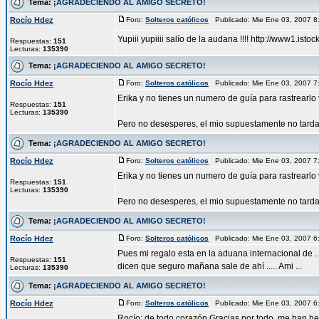
Tema:
¡AGRADECIENDO AL AMIGO SECRETO!
Rocío Hdez
Foro:
Solteros católicos
Publicado: Mie Ene 03, 2007 
Yupiii yupiiii salío de la audana !!!! http://www1.
Respuestas:
151
Lecturas:
135390
Tema:
¡AGRADECIENDO AL AMIGO SECRETO!
Rocío Hdez
Foro:
Solteros católicos
Publicado: Mie Ene 03, 2007 
Erika y no tienes un numero de guía para rastrearlo v
Respuestas:
151
Lecturas:
135390
Pero no desesperes, el mio supuestamente no tardab
Tema:
¡AGRADECIENDO AL AMIGO SECRETO!
Rocío Hdez
Foro:
Solteros católicos
Publicado: Mie Ene 03, 2007 
Erika y no tienes un numero de guía para rastrearlo v
Respuestas:
151
Lecturas:
135390
Pero no desesperes, el mio supuestamente no tardab
Tema:
¡AGRADECIENDO AL AMIGO SECRETO!
Rocío Hdez
Foro:
Solteros católicos
Publicado: Mie Ene 03, 2007 
Pues mi regalo esta en la aduana internacional de .....
Respuestas:
151
dicen que seguro mañana sale de ahí ..... Ami ...
Lecturas:
135390
Tema:
¡AGRADECIENDO AL AMIGO SECRETO!
Rocío Hdez
Foro:
Solteros católicos
Publicado: Mie Ene 03, 2007 
Rocío: de todo corazón Gracias por todo, me han hec