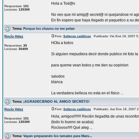
Hola a Tod@s
Respuestas:
151
Lecturas:
135390
No veo que mi amig@ secret@ ni quejandose ni agrade
En fin espero que haya llegado el paquetico a su des
Tema:
Porque los chavos no me pelan
Rocío Hdez
Foro:
Solteros católicos
Publicado: Vie Ene 19, 2007 
HOla a todos
Respuestas:
35
Lecturas:
30409
Si alguien mepudiera decir donde publico mi foto la
para queme vean todos y me den su oopinion
saludos
blanca
La verdadera belleza no esta en el físico ...
Tema:
¡AGRADECIENDO AL AMIGO SECRETO!
Rocío Hdez
Foro:
Solteros católicos
Publicado: Jue Ene 18, 2007 
Hola, amigos!!!!!!!! Recién llegadita de unas reconf
Respuestas:
151
(todo lo bueno se acaba).
Lecturas:
135390
Rocíoooo!!!!! Qué aleg ...
Tema:
Vayan preparando los tamales para Maru...