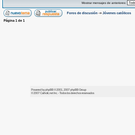
Mostrar mensajes de anteriores:
Foros de discusión
->
Jóvenes católicos
Página
1
de
1
Powered by
phpBB
© 2001, 2007 phpBB Group
© 2007
Catholic.net
Inc. - Todos los derechos reservados