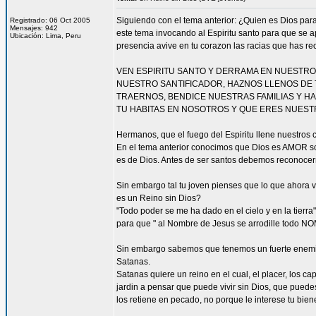
Siguiendo con el tema anterior: ¿Quien es Dios pa
Registrado: 06 Oct 2005
Mensajes: 942
este tema invocando al Espiritu santo para que se 
Ubicación: Lima, Peru
presencia avive en tu corazon las racias que has rec
VEN ESPIRITU SANTO Y DERRAMA EN NUESTR
NUESTRO SANTIFICADOR, HAZNOS LLENOS DE 
TRAERNOS, BENDICE NUESTRAS FAMILIAS Y H
TU HABITAS EN NOSOTROS Y QUE ERES NUESTRA 
Hermanos, que el fuego del Espiritu llene nuestros
En el tema anterior conocimos que Dios es AMOR s
es de Dios. Antes de ser santos debemos reconoce
Sin embargo tal tu joven pienses que lo que ahora vi
es un Reino sin Dios?
"Todo poder se me ha dado en el cielo y en la tierra"
para que " al Nombre de Jesus se arrodille todo N
Sin embargo sabemos que tenemos un fuerte enemigo
Satanas.
Satanas quiere un reino en el cual, el placer, los 
jardin a pensar que puede vivir sin Dios, que puede
los retiene en pecado, no porque le interese tu bien