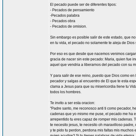
El pecado puede ser de diferentes tipos:
- Pecados de pensamiento
-Pecados palabra
- Pecados obra
- Pecados de omision.
Sin embargo es posible salir de este estado, que no t
en tu vida, el pecado no solamente te aleja de Dios 
Por eso es que desde que nacemos venimos cargando
gracia de nacer sin este pecado: Maria, quien fue 
aquel que vendria a liberarnos del pecado con su mu
Y para salir de ese reino, puesto que Dios como en 
pecador y salgas al encuentro de El que te esta es
clama a Jesus para que su misericordia llene tu Vi
todos los hombres.
Te invito a ser esta oracion:
"Padre santo, me reconosco anti ti como pecador, he 
cadenas que yo mismo me puse, el pecado me ha escl
arrepentido tu eres capaz de romper mis cadenas. 
te necesito jesus, te necesito oh maravilloso padre,
y te pido tu perdon, perdona mis faltas mis muchos er
quien acudire? Si tu tienes palabras de vida eterna