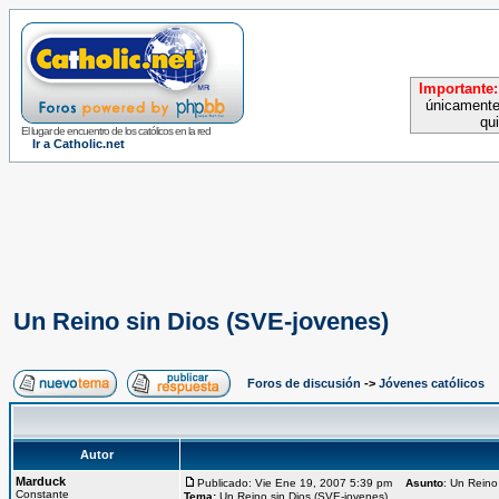
Importante:
únicamente
qu
El lugar de encuentro de los católicos en la red
Ir a Catholic.net
Un Reino sin Dios (SVE-jovenes)
Foros de discusión
->
Jóvenes católicos
Autor
Marduck
Publicado: Vie Ene 19, 2007 5:39 pm
Asunto
: Un Reino
Constante
Tema:
Un Reino sin Dios (SVE-jovenes)