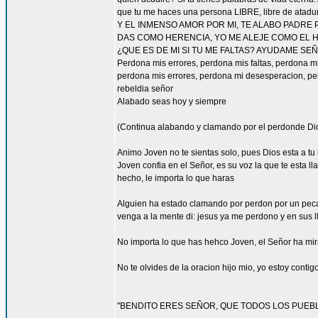
que tu me haces una persona LIBRE, libre de
Y EL INMENSO AMOR POR MI, TE ALABO PADRE
DAS COMO HERENCIA, YO ME ALEJE COMO EL 
¿QUE ES DE MI SI TU ME FALTAS? AYUDAME SE
Perdona mis errores, perdona mis faltas, perdona mi
perdona mis errores, perdona mi desesperacion, pe
rebeldia señor
Alabado seas hoy y siempre
(Continua alabando y clamando por el perdonde Di
Animo Joven no te sientas solo, pues Dios esta a tu la
Joven confia en el Señor, es su voz la que te esta
hecho, le importa lo que haras
Alguien ha estado clamando por perdon por un peca
venga a la mente di: jesus ya me perdono y en sus 
No importa lo que has hehco Joven, el Señor ha mirad
No te olvides de la oracion hijo mio, yo estoy contigo,
"BENDITO ERES SEÑOR, QUE TODOS LOS PUEB