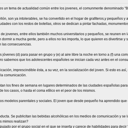
 es un tema de actualidad común entre los jovenes, el comunmente denominado "Bo
ón, son ya intolerables, se ha convertido en el hogar de grafiteros,y pequeños y
udades con los restos de botellas, otros se dedican a pintar fachadas, monumentos
de jovenes, entre ellos también muchos universitarios y pequeños, se reunen en 
den dormir a mucha gente, pero a ellos no les importa, lo que quieren es divertirse
n las consecuencias.
s jóvenes (d) para pasar en grupo y (e) al aire libre la noche en torno a (f) una com
Pero sabemos que los adolescentes españoles se inician cada vez antes en el con
ación, imprescindible ésta, a su vez, en la socialización del joven. Si esto es as
a la comunicación.
ntan los fines de semana en lugares determinados de las ciudades españolas para, 
de los casos, o hasta el coma etílico en el peor de los mismos.
los modelos parentales y sociales. El joven que desde pequeño ha aprendido que en
nducta. Se publicitan las bebidas alcohólicas en los medios de comunicación y se las
os mimos realizan?
ujado por el grupo social en el que se inserta y carece de habilidades para decir 