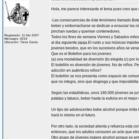
Hola, me parece interesante el tema pues creo que
-Las consecuencias de éste fenómeno llamado Botell
beber y emborracharse se dedican a ensuciar las ci
pinchan ruedas y queman contenedores.
Registrado: 11 Abr 2007
Todos los fines de semana Viernes y Sabados miles 
Mensajes: 4019
Ubicación: Tierra Santa
al dia siguiente jajaja.El ruido y sus músicas impi
jovenes beodos, que en los sucesivos años se vera
Que es el Botellon para los jovenes:
(a) una modalidad de diversión (b) elegida (c) por lo
El botellón es diversión de jóvenes. No de niños. 
adicción en auténticos niños?
El botellón se nos presenta como espacio de comunic
que no integra, sino que disgrega y que imposibilit
Según las estadísticas, unos 180.000 jóvenes se ju
patatas y tabaco, beber hasta la euforia en el mejor 
Un tipo de adolescentes bebe alcohol porque imita 
hará lo mismo en el futuro.
Por otro lado, la sociedad alienta y refuerza esta co
entonces, que los adultos censuren un acto que ell
Otro grupo de jóvenes ingiere alcohol porque es emp