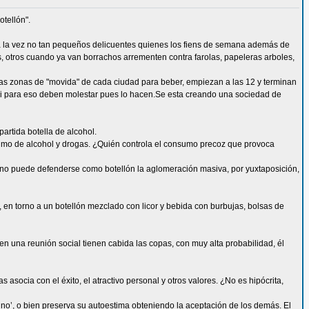
tellón".
 a la vez no tan pequeños delicuentes quienes los fiens de semana además de
, otros cuando ya van borrachos arrementen contra farolas, papeleras arboles,
las zonas de "movida" de cada ciudad para beber, empiezan a las 12 y terminan
 y si para eso deben molestar pues lo hacen.Se esta creando una sociedad de
partida botella de alcohol.
sumo de alcohol y drogas. ¿Quién controla el consumo precoz que provoca
í, no puede defenderse como botellón la aglomeración masiva, por yuxtaposición,
en torno a un botellón mezclado con licor y bebida con burbujas, bolsas de
 una reunión social tienen cabida las copas, con muy alta probabilidad, él
 asocia con el éxito, el atractivo personal y otros valores. ¿No es hipócrita,
‘no’, o bien preserva su autoestima obteniendo la aceptación de los demás. El