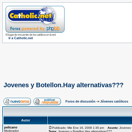
El lugar de encuentro de los católicos en la red
Ir a Catholic.net
Jovenes y Botellon.Hay alternativas???
Foros de discusión
->
Jóvenes católicos
Autor
pelicano
Publicado: Mie Ene 16, 2008 1:30 pm
Asunto
: Jovenes 
Moderador
Tema:
Jovenes y Botellon.Hay alternativas???