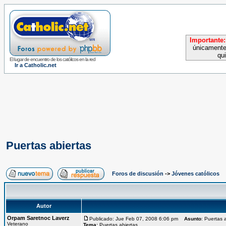
Importante:
únicamente
qu
El lugar de encuentro de los católicos en la red
Ir a Catholic.net
Puertas abiertas
Foros de discusión
->
Jóvenes católicos
Autor
Orpam Saretnoc Laverz
Publicado: Jue Feb 07, 2008 6:06 pm
Asunto
: Puertas 
Veterano
Tema:
Puertas abiertas