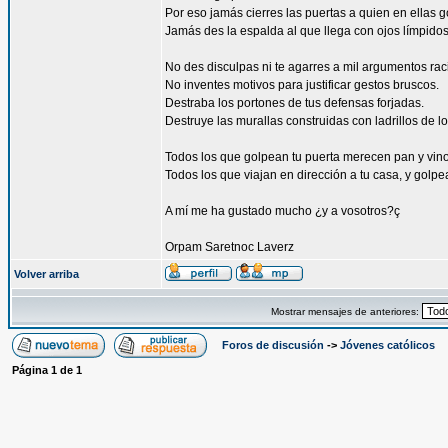
Por eso jamás cierres las puertas a quien en ellas 
Jamás des la espalda al que llega con ojos límpidos
No des disculpas ni te agarres a mil argumentos rac
No inventes motivos para justificar gestos bruscos.
Destraba los portones de tus defensas forjadas.
Destruye las murallas construidas con ladrillos de 
Todos los que golpean tu puerta merecen pan y vino
Todos los que viajan en dirección a tu casa, y golp
A mí me ha gustado mucho ¿y a vosotros?ç
Orpam Saretnoc Laverz
Volver arriba
Mostrar mensajes de anteriores:
Foros de discusión
->
Jóvenes católicos
Página
1
de
1