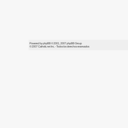
Powered by
phpBB
© 2001, 2007 phpBB Group
© 2007
Catholic.net
Inc. - Todos los derechos reservados