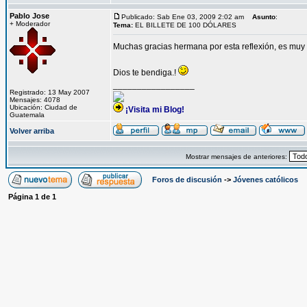
Pablo Jose
Publicado: Sab Ene 03, 2009 2:02 am
Asunto
:
+ Moderador
Tema:
EL BILLETE DE 100 DÓLARES
Muchas gracias hermana por esta reflexión, es muy 
Dios te bendiga.!
_________________
Registrado: 13 May 2007
Mensajes: 4078
Ubicación: Ciudad de
¡Visita mi Blog!
Guatemala
Volver arriba
Mostrar mensajes de anteriores:
Foros de discusión
->
Jóvenes católicos
Página
1
de
1