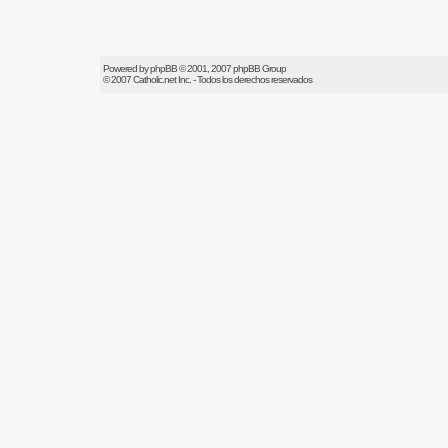
Powered by
phpBB
© 2001, 2007 phpBB Group
© 2007
Catholic.net
Inc. - Todos los derechos reservados