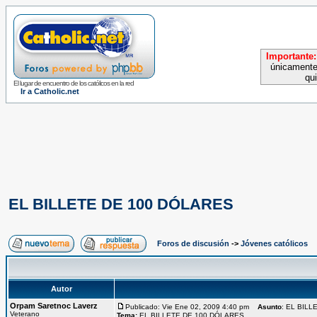
Importante:
únicamente
qu
El lugar de encuentro de los católicos en la red
Ir a Catholic.net
EL BILLETE DE 100 DÓLARES
Foros de discusión
->
Jóvenes católicos
Autor
Orpam Saretnoc Laverz
Publicado: Vie Ene 02, 2009 4:40 pm
Asunto
: EL BIL
Veterano
Tema:
EL BILLETE DE 100 DÓLARES