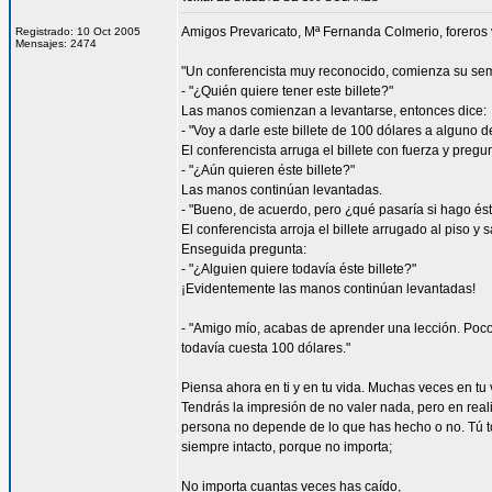
Amigos Prevaricato, Mª Fernanda Colmerio, foreros 
Registrado: 10 Oct 2005
Mensajes: 2474
"Un conferencista muy reconocido, comienza su semi
- "¿Quién quiere tener este billete?"
Las manos comienzan a levantarse, entonces dice:
- "Voy a darle este billete de 100 dólares a alguno 
El conferencista arruga el billete con fuerza y pregu
- "¿Aún quieren éste billete?"
Las manos continúan levantadas.
- "Bueno, de acuerdo, pero ¿qué pasaría si hago és
El conferencista arroja el billete arrugado al piso y
Enseguida pregunta:
- "¿Alguien quiere todavía éste billete?"
¡Evidentemente las manos continúan levantadas!
- "Amigo mío, acabas de aprender una lección. Poco
todavía cuesta 100 dólares."
Piensa ahora en ti y en tu vida. Muchas veces en tu 
Tendrás la impresión de no valer nada, pero en real
persona no depende de lo que has hecho o no. Tú tod
siempre intacto, porque no importa;
No importa cuantas veces has caído,