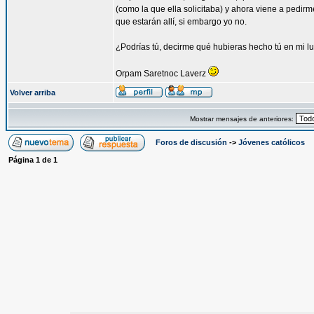
(como la que ella solicitaba) y ahora viene a pedirm
que estarán allí, si embargo yo no.
¿Podrías tú, decirme qué hubieras hecho tú en mi l
Orpam Saretnoc Laverz
Volver arriba
Mostrar mensajes de anteriores:
Foros de discusión
->
Jóvenes católicos
Página
1
de
1