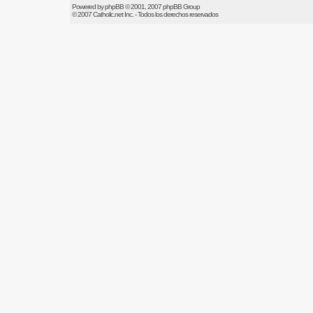
Powered by
phpBB
© 2001, 2007 phpBB Group
© 2007
Catholic.net
Inc. - Todos los derechos reservados