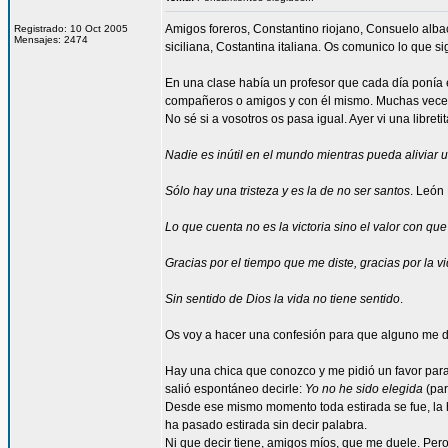
Amigos foreros, Constantino riojano, Consuelo alba
Registrado: 10 Oct 2005
Mensajes: 2474
siciliana, Costantina italiana. Os comunico lo que si
En una clase había un profesor que cada día ponía 
compañeros o amigos y con él mismo. Muchas vece
No sé si a vosotros os pasa igual. Ayer vi una libre
Nadie es inútil en el mundo mientras pueda aliviar 
Sólo hay una tristeza y es la de no ser santos
. León
Lo que cuenta no es la victoria sino el valor con q
Gracias por el tiempo que me diste, gracias por la vi
Sin sentido de Dios la vida no tiene sentido
.
Os voy a hacer una confesión para que alguno me dig
Hay una chica que conozco y me pidió un favor para
salió espontáneo decirle:
Yo no he sido elegida
(par
Desde ese mismo momento toda estirada se fue, la he 
ha pasado estirada sin decir palabra.
Ni que decir tiene, amigos míos, que me duele. Pero, 