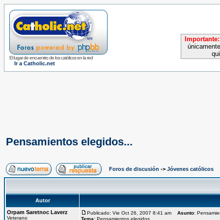
Importante:
únicamente
qu
El lugar de encuentro de los católicos en la red
Ir a Catholic.net
Pensamientos elegidos...
Foros de discusión
->
Jóvenes católicos
Autor
Orpam Saretnoc Laverz
Publicado: Vie Oct 26, 2007 8:41 am
Asunto
: Pensamien
Veterano
Tema:
Pensamientos elegidos...