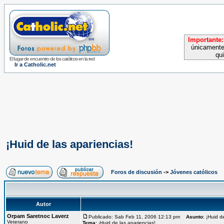
Importante:
únicamente
qu
El lugar de encuentro de los católicos en la red
Ir a Catholic.net
¡Huid de las apariencias!
Foros de discusión
->
Jóvenes católicos
Autor
Orpam Saretnoc Laverz
Publicado: Sab Feb 11, 2006 12:13 pm
Asunto
: ¡Huid d
Veterano
Tema:
¡Huid de las apariencias!