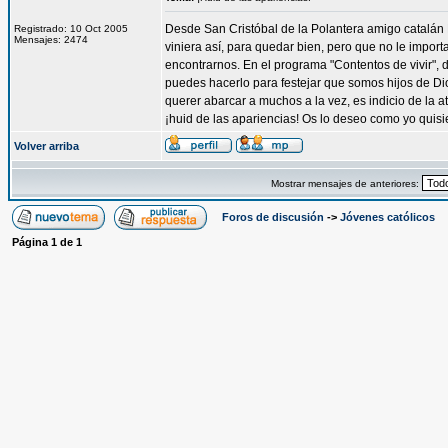
Desde San Cristóbal de la Polantera amigo catalán 
Registrado: 10 Oct 2005
Mensajes: 2474
viniera así, para quedar bien, pero que no le import
encontrarnos. En el programa "Contentos de vivir", de
puedes hacerlo para festejar que somos hijos de Dio
querer abarcar a muchos a la vez, es indicio de la
¡huid de las apariencias! Os lo deseo como yo quisi
Volver arriba
Mostrar mensajes de anteriores:
Foros de discusión
->
Jóvenes católicos
Página
1
de
1