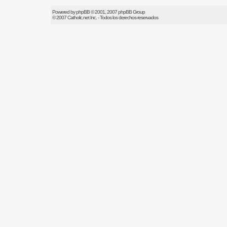
Powered by
phpBB
© 2001, 2007 phpBB Group
© 2007
Catholic.net
Inc. - Todos los derechos reservados