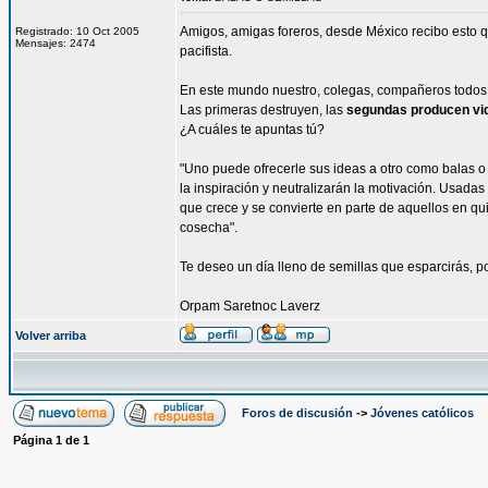
Amigos, amigas foreros, desde México recibo esto qu
Registrado: 10 Oct 2005
Mensajes: 2474
pacifista.
En este mundo nuestro, colegas, compañeros todos, 
Las primeras destruyen, las
segundas producen vi
¿A cuáles te apuntas tú?
"Uno puede ofrecerle sus ideas a otro como balas o
la inspiración y neutralizarán la motivación. Usada
que crece y se convierte en parte de aquellos en qu
cosecha".
Te deseo un día lleno de semillas que esparcirás, 
Orpam Saretnoc Laverz
Volver arriba
Foros de discusión
->
Jóvenes católicos
Página
1
de
1