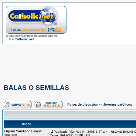
El lugar de encuentro de los católicos en la red
Ir a Catholic.net
BALAS O SEMILLAS
Foros de discusión
->
Jóvenes católicos
Autor
Orpam Saretnoc Laverz
Publicado: Mar Nov 04, 2008 8:47 am
Asunto
: BALAS 
Veterano
Tema:
BALAS O SEMILLAS