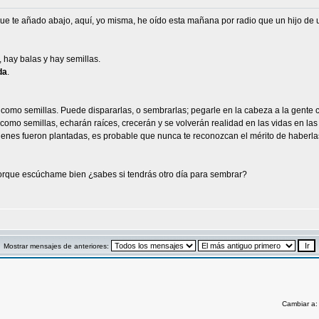
e te añado abajo, aquí, yo misma, he oído esta mañana por radio que un hijo de un
hay balas y hay semillas.
da
.
 como semillas. Puede dispararlas, o sembrarlas; pegarle en la cabeza a la gente 
s como semillas, echarán raíces, crecerán y se volverán realidad en las vidas en l
ienes fueron plantadas, es probable que nunca te reconozcan el mérito de haberlas 
porque escúchame bien ¿sabes si tendrás otro día para sembrar?
Mostrar mensajes de anteriores:
Cambiar a