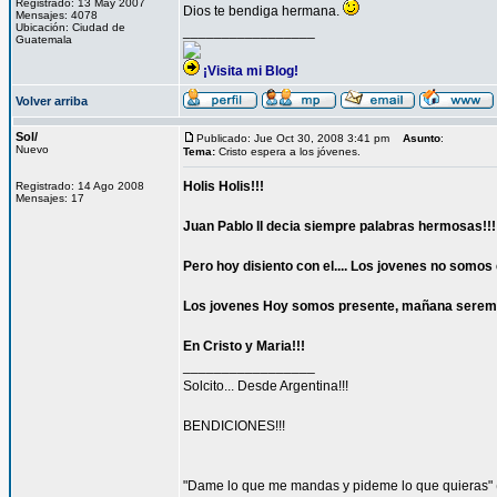
Registrado: 13 May 2007
Dios te bendiga hermana.
Mensajes: 4078
Ubicación: Ciudad de
_________________
Guatemala
¡Visita mi Blog!
Volver arriba
Sol/
Publicado: Jue Oct 30, 2008 3:41 pm
Asunto
:
Nuevo
Tema:
Cristo espera a los jóvenes.
Holis Holis!!!
Registrado: 14 Ago 2008
Mensajes: 17
Juan Pablo II decia siempre palabras hermosas!!!! 
Pero hoy disiento con el.... Los jovenes no somos el
Los jovenes Hoy somos presente, mañana seremos his
En Cristo y Maria!!!
_________________
Solcito... Desde Argentina!!!
BENDICIONES!!!
"Dame lo que me mandas y pideme lo que quieras" (