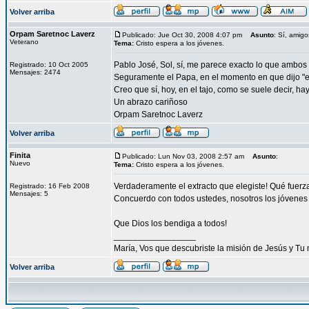
Volver arriba
Orpam Saretnoc Laverz
Publicado: Jue Oct 30, 2008 4:07 pm
Asunto
: Sí, amigo
Veterano
Tema:
Cristo espera a los jóvenes.
Pablo José, Sol, sí, me parece exacto lo que ambos 
Registrado: 10 Oct 2005
Mensajes: 2474
Seguramente el Papa, en el momento en que dijo "el 
Creo que sí, hoy, en el tajo, como se suele decir, 
Un abrazo cariñoso
Orpam Saretnoc Laverz
Volver arriba
Finita
Publicado: Lun Nov 03, 2008 2:57 am
Asunto
:
Nuevo
Tema:
Cristo espera a los jóvenes.
Verdaderamente el extracto que elegiste! Qué fuerz
Registrado: 16 Feb 2008
Mensajes: 5
Concuerdo con todos ustedes, nosotros los jóvenes 
Que Dios los bendiga a todos!
_________________
María, Vos que descubriste la misión de Jesús y Tu 
Volver arriba