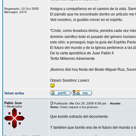
Amigos y compañeros en el camino de la vida. Siem
Registrado: 10 Oct 2005
Mensajes: 2474
El párrafo que he encontrado dentro un artículo me ha
Ved vosotros, si gustáis crecer en el espíritu.
"Cristo, como levadura divina, penetra cada vez má
dominio salvífico todo el pasado del género humano,
esto sólo: a proseguir, bajo la guía del Espíritu Pará
El futuro del mundo y de la Iglesia pertenece a las 
De la carta apostólica de Juan Pablo II
Tertio Millennio Adveniente
¡Buenos día! hoy fiesta del Beato Miguel Rua, Suc
Orpam Saretnoc Laverz
Volver arriba
Pablo Jose
Publicado: Mie Oct 29, 2008 6:08 pm
Asunto
:
+ Moderador
Tema:
Cristo espera a los jóvenes.
Que bonito extracto del documento.
Y tambien que bonito eso de el futuro del mundo y la 