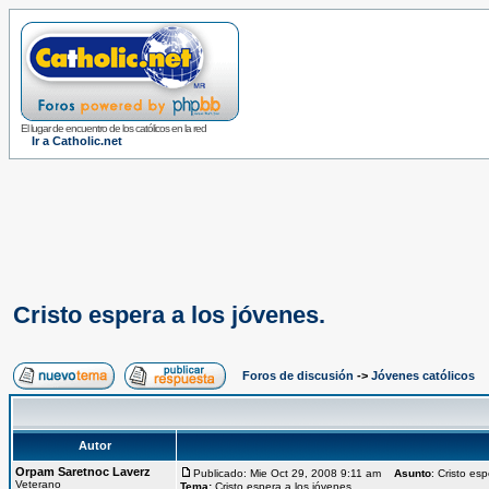
El lugar de encuentro de los católicos en la red
Ir a Catholic.net
Cristo espera a los jóvenes.
Foros de discusión
->
Jóvenes católicos
Autor
Orpam Saretnoc Laverz
Publicado: Mie Oct 29, 2008 9:11 am
Asunto
: Cristo es
Veterano
Tema:
Cristo espera a los jóvenes.