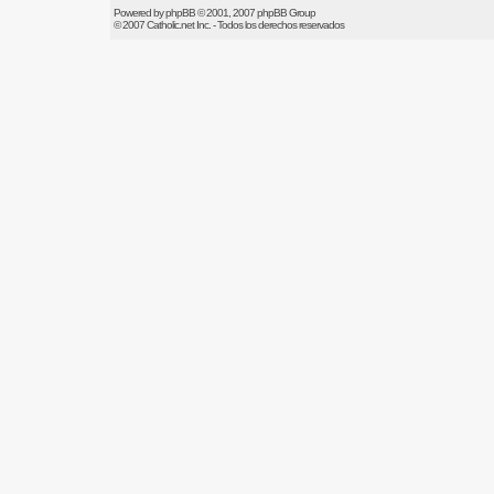
Powered by
phpBB
© 2001, 2007 phpBB Group
© 2007
Catholic.net
Inc. - Todos los derechos reservados