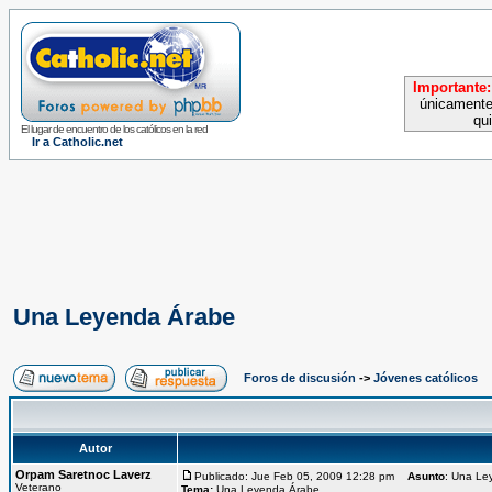
Importante:
únicamente
qu
El lugar de encuentro de los católicos en la red
Ir a Catholic.net
Una Leyenda Árabe
Foros de discusión
->
Jóvenes católicos
Autor
Orpam Saretnoc Laverz
Publicado: Jue Feb 05, 2009 12:28 pm
Asunto
: Una Le
Veterano
Tema:
Una Leyenda Árabe