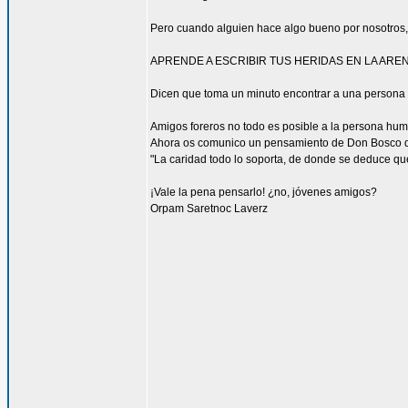
Pero cuando alguien hace algo bueno por nosotros,
APRENDE A ESCRIBIR TUS HERIDAS EN LA ARE
Dicen que toma un minuto encontrar a una persona es
Amigos foreros no todo es posible a la persona hu
Ahora os comunico un pensamiento de Don Bosco qu
"La caridad todo lo soporta, de donde se deduce que
¡Vale la pena pensarlo! ¿no, jóvenes amigos?
Orpam Saretnoc Laverz