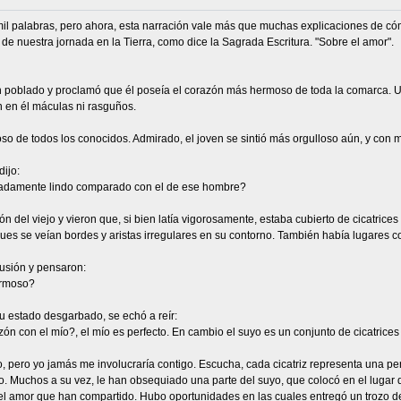
il palabras, pero ahora, esta narración vale más que muchas explicaciones de có
de nuestra jornada en la Tierra, como dice la Sagrada Escritura. "Sobre el amor".
n poblado y proclamó que él poseía el corazón más hermoso de toda la comarca. U
 en él máculas ni rasguños.
oso de todos los conocidos. Admirado, el joven se sintió más orgulloso aún, y con
ijo:
ximadamente lindo comparado con el de ese hombre?
zón del viejo y vieron que, si bien latía vigorosamente, estaba cubierto de cicatri
pues se veían bordes y aristas irregulares en su contorno. También había lugares 
usión y pensaron:
ermoso?
su estado desgarbado, se echó a reír:
n con el mío?, el mío es perfecto. En cambio el suyo es un conjunto de cicatrices 
ecto, pero yo jamás me involucraría contigo. Escucha, cada cicatriz representa una 
 Muchos a su vez, le han obsequiado una parte del suyo, que colocó en el lugar 
 el amor que han compartido. Hubo oportunidades en las cuales entregó un trozo d