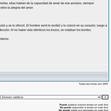
iertas, ellas hablan de la capacidad de amar de ese anciano, siempre
llos la alegría del amor.
ón y se lo ofreció. El hombre senil lo recibió y lo colocó en su corazón, luego a
fección. Al no haber sido idénticos los trozos, se notaban los bordes.
terior.
Todas las horas son GMT
:
Puede
publicar nuevos temas en este foro
No puede
responder a temas en este foro
No puede
editar sus mensajes en este foro