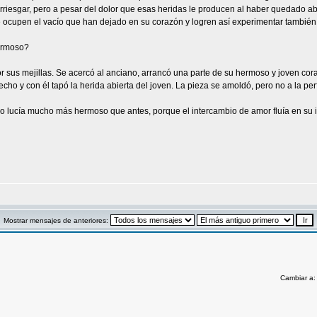
riesgar, pero a pesar del dolor que esas heridas le producen al haber quedado ab
ocupen el vacío que han dejado en su corazón y logren así experimentar también e
ermoso?
r sus mejillas. Se acercó al anciano, arrancó una parte de su hermoso y joven coraz
echo y con él tapó la herida abierta del joven. La pieza se amoldó, pero no a la per
ro lucía mucho más hermoso que antes, porque el intercambio de amor fluía en su in
Mostrar mensajes de anteriores:
Cambiar a