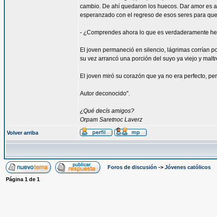
cambio. De ahí quedaron los huecos. Dar amor es ar
esperanzado con el regreso de esos seres para que 
- ¿Comprendes ahora lo que es verdaderamente h
El joven permaneció en silencio, lágrimas corrían po
su vez arrancó una porción del suyo ya viejo y maltr
El joven miró su corazón que ya no era perfecto, pe
Autor deconocido".
¿Qué decís amigos?
Orpam Saretnoc Laverz
Volver arriba
Foros de discusión
->
Jóvenes católicos
Página
1
de
1