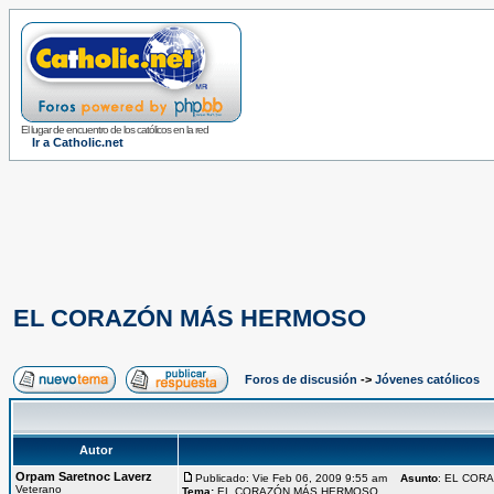
El lugar de encuentro de los católicos en la red
Ir a Catholic.net
EL CORAZÓN MÁS HERMOSO
Foros de discusión
->
Jóvenes católicos
Autor
Orpam Saretnoc Laverz
Publicado: Vie Feb 06, 2009 9:55 am
Asunto
: EL COR
Veterano
Tema:
EL CORAZÓN MÁS HERMOSO