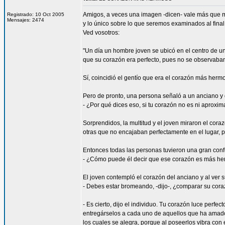
Amigos, a veces una imagen -dicen- vale más que m
Registrado: 10 Oct 2005
Mensajes: 2474
y lo único sobre lo que seremos examinados al final 
Ved vosotros:
"Un día un hombre joven se ubicó en el centro de u
que su corazón era perfecto, pues no se observaban
Sí, coincidió el gentío que era el corazón más herm
Pero de pronto, una persona señaló a un anciano y d
- ¿Por qué dices eso, si tu corazón no es ni apro
Sorprendidos, la multitud y el joven miraron el cora
otras que no encajaban perfectamente en el lugar, 
Entonces todas las personas tuvieron una gran conf
- ¿Cómo puede él decir que ese corazón es más h
El joven contempló el corazón del anciano y al ver 
- Debes estar bromeando, -dijo-, ¿comparar su corazó
- Es cierto, dijo el individuo. Tu corazón luce perf
entregárselos a cada uno de aquellos que ha amado.
los cuales se alegra, porque al poseerlos vibra con