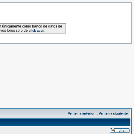
van únicamente como banco de datos de
evos foros solo de
.
click aquí
Ver tema anterior
::
Ver tema siguiente