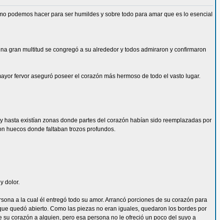
mo podemos hacer para ser humildes y sobre todo para amar que es lo esencial
na gran multitud se congregó a su alrededor y todos admiraron y confirmaron
 mayor fervor aseguró poseer el corazón más hermoso de todo el vasto lugar.
ces y hasta existían zonas donde partes del corazón habían sido reemplazadas por
con huecos donde faltaban trozos profundos.
y dolor.
persona a la cual él entregó todo su amor. Arrancó porciones de su corazón para
que quedó abierto. Como las piezas no eran iguales, quedaron los bordes por
e su corazón a alguien, pero esa persona no le ofreció un poco del suyo a